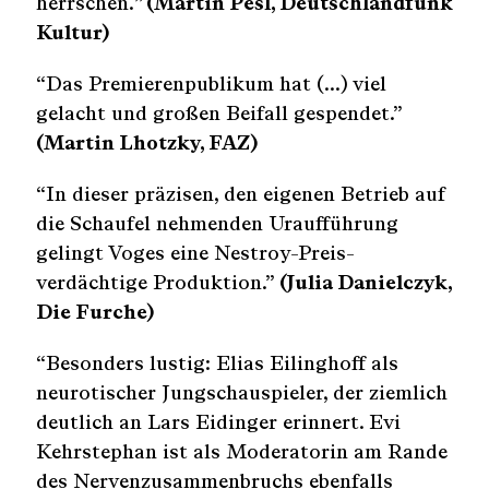
herrschen.
” (Martin Pesl, Deutschlandfunk
e
a
Kultur)
r
c
“Das Premierenpublikum hat (…) viel
h
gelacht und großen Beifall gespendet.”
f
(Martin Lhotzky, FAZ)
o
r
“In dieser präzisen, den eigenen Betrieb auf
:
die Schaufel nehmenden Uraufführung
gelingt Voges eine Nestroy-Preis-
verdächtige Produktion.”
(Julia Danielczyk,
Die Furche)
“Besonders lustig: Elias Eilinghoff als
neurotischer Jungschauspieler, der ziemlich
deutlich an Lars Eidinger erinnert. Evi
Kehrstephan ist als Moderatorin am Rande
des Nervenzusammenbruchs ebenfalls