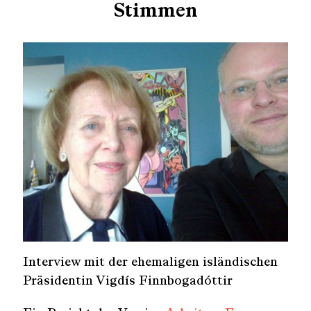
Stimmen
S
e
a
r
c
h
Interview mit der ehemaligen isländischen
f
o
Präsidentin Vigdís Finnbogadóttir
r
: