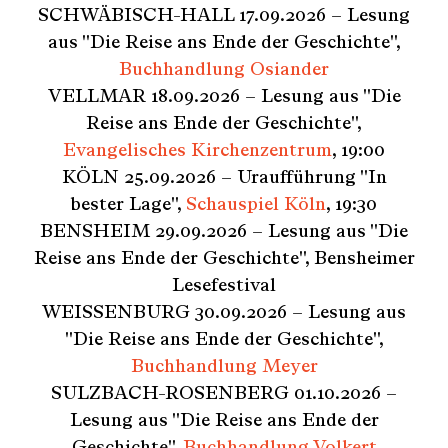
S
SCHWÄBISCH-HALL 17.09.2026 – Lesung
e
aus "Die Reise ans Ende der Geschichte",
a
r
Buchhandlung Osiander
c
VELLMAR 18.09.2026 – Lesung aus "Die
h
Reise ans Ende der Geschichte",
f
Evangelisches Kirchenzentrum
, 19:00
o
r
KÖLN 25.09.2026 – Uraufführung "In
:
bester Lage",
Schauspiel Köln
, 19:30
BENSHEIM 29.09.2026 – Lesung aus "Die
Reise ans Ende der Geschichte", Bensheimer
Lesefestival
WEISSENBURG 30.09.2026 – Lesung aus
"Die Reise ans Ende der Geschichte",
Buchhandlung Meyer
SULZBACH-ROSENBERG 01.10.2026 –
Lesung aus "Die Reise ans Ende der
Geschichte",
Buchhandlung Volkert