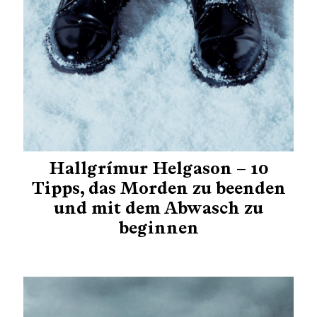
S
e
a
r
c
h
f
Hallgrímur Helgason – 10
o
Tipps, das Morden zu beenden
r
und mit dem Abwasch zu
:
beginnen