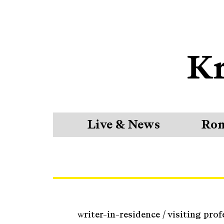
Kr
Live & News
Ro
writer-in-residence / visiting pro
S