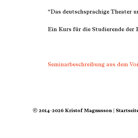
e
a
“Das deutschsprachige Theater un
r
c
Ein Kurs für die Studierende der
h
f
o
r
:
Seminarbeschreibung aus dem Vor
© 2014-2026 Kristof Magnusson | Startseit