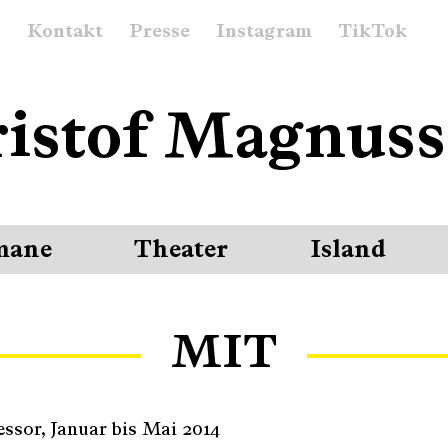
Kontakt
Presse
Instagram
TikTok
istof Magnus
mane
Theater
Island
MIT
fessor, Januar bis Mai 2014