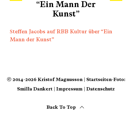
r
“Ein Mann Der
c
Kunst”
h
f
o
Steffen Jacobs auf RBB Kultur über “Ein
r
Mann der Kunst”
:
© 2014-2026 Kristof Magnusson | Startseiten-Foto:
Smilla Dankert |
Impressum
|
Datenschutz
Back To Top